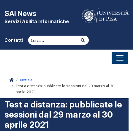
Vai al contenuto
SAI News
Servizi Abilità Informatiche
Cerca
Cerca
Contatti
Home
Notizie
Test a distanza: pubblicate le sessioni dal 29 marzo al 30
aprile 2021
Test a distanza: pubblicate le
sessioni dal 29 marzo al 30
aprile 2021