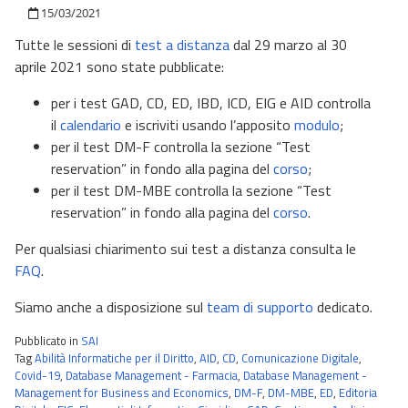
Pubblicato il
15/03/2021
Tutte le sessioni di
test a distanza
dal 29 marzo al 30
aprile 2021 sono state pubblicate:
per i test GAD, CD, ED, IBD, ICD, EIG e AID controlla
il
calendario
e iscriviti usando l’apposito
modulo
;
per il test DM-F controlla la sezione “Test
reservation” in fondo alla pagina del
corso
;
per il test DM-MBE controlla la sezione “Test
reservation” in fondo alla pagina del
corso
.
Per qualsiasi chiarimento sui test a distanza consulta le
FAQ
.
Siamo anche a disposizione sul
team di supporto
dedicato.
Pubblicato in
SAI
Tag
Abilità Informatiche per il Diritto
,
AID
,
CD
,
Comunicazione Digitale
,
Covid-19
,
Database Management - Farmacia
,
Database Management -
Management for Business and Economics
,
DM-F
,
DM-MBE
,
ED
,
Editoria