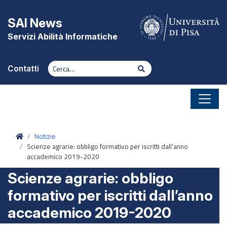
Vai al contenuto
SAI News
Servizi Abilità Informatiche
Cerca
Cerca
Contatti
Home
Notizie
Scienze agrarie: obbligo formativo per iscritti dall’anno
accademico 2019-2020
Scienze agrarie: obbligo
formativo per iscritti dall’anno
accademico 2019-2020