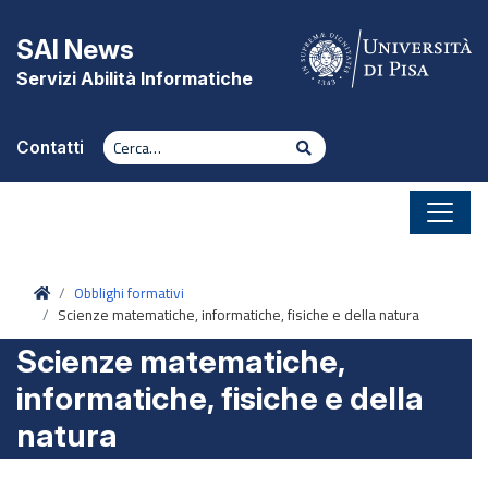
Vai al contenuto
SAI News
Servizi Abilità Informatiche
Cerca
Cerca
Contatti
Home
Obblighi formativi
Scienze matematiche, informatiche, fisiche e della natura
Scienze matematiche,
informatiche, fisiche e della
natura