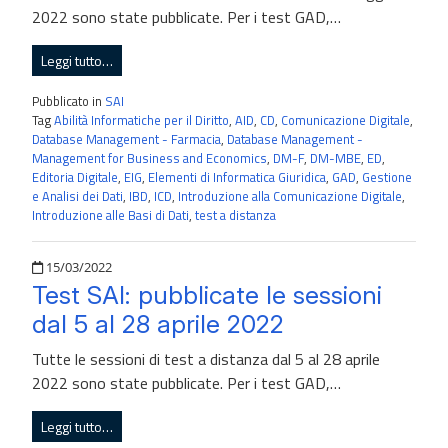
2022 sono state pubblicate. Per i test GAD,…
Leggi tutto…
Pubblicato in
SAI
Tag
Abilità Informatiche per il Diritto
,
AID
,
CD
,
Comunicazione Digitale
,
Database Management - Farmacia
,
Database Management -
Management for Business and Economics
,
DM-F
,
DM-MBE
,
ED
,
Editoria Digitale
,
EIG
,
Elementi di Informatica Giuridica
,
GAD
,
Gestione
e Analisi dei Dati
,
IBD
,
ICD
,
Introduzione alla Comunicazione Digitale
,
Introduzione alle Basi di Dati
,
test a distanza
Pubblicato il
15/03/2022
Test SAI: pubblicate le sessioni
dal 5 al 28 aprile 2022
Tutte le sessioni di test a distanza dal 5 al 28 aprile
2022 sono state pubblicate. Per i test GAD,…
Leggi tutto…