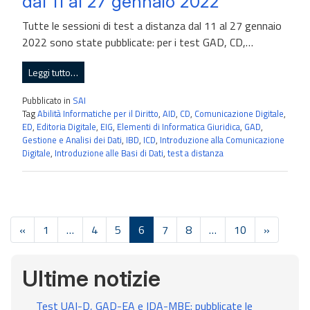
dal 11 al 27 gennaio 2022
Tutte le sessioni di test a distanza dal 11 al 27 gennaio
2022 sono state pubblicate: per i test GAD, CD,…
Leggi tutto…
Pubblicato in
SAI
Tag
Abilità Informatiche per il Diritto
,
AID
,
CD
,
Comunicazione Digitale
,
ED
,
Editoria Digitale
,
EIG
,
Elementi di Informatica Giuridica
,
GAD
,
Gestione e Analisi dei Dati
,
IBD
,
ICD
,
Introduzione alla Comunicazione
Digitale
,
Introduzione alle Basi di Dati
,
test a distanza
«
1
…
4
5
6
7
8
…
10
»
Ultime notizie
Test UAI-D, GAD-EA e IDA-MBE: pubblicate le