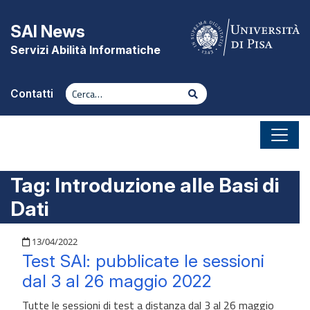
Vai al contenuto
SAI News
Servizi Abilità Informatiche
Cerca
Cerca
Contatti
Tag:
Introduzione alle Basi di
Dati
Pubblicato il
13/04/2022
Test SAI: pubblicate le sessioni
dal 3 al 26 maggio 2022
Tutte le sessioni di test a distanza dal 3 al 26 maggio