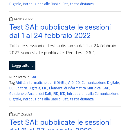
Digitale
,
Introduzione alle Basi di Dati
,
test a distanza
Pubblicato il
14/01/2022
Test SAI: pubblicate le sessioni
dal 1 al 24 febbraio 2022
Tutte le sessioni di test a distanza dal 1 al 24 febbraio
2022 sono state pubblicate. Per i test GAD,…
Leggi tutto…
Pubblicato in
SAI
Tag
Abilità Informatiche per il Diritto
,
AID
,
CD
,
Comunicazione Digitale
,
ED
,
Editoria Digitale
,
EIG
,
Elementi di Informatica Giuridica
,
GAD
,
Gestione e Analisi dei Dati
,
IBD
,
ICD
,
Introduzione alla Comunicazione
Digitale
,
Introduzione alle Basi di Dati
,
test a distanza
Pubblicato il
20/12/2021
Test SAI: pubblicate le sessioni