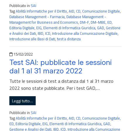
Pubblicato in
SAI
Tag
Abilità Informatiche per il Diritto
,
AID
,
CD
,
Comunicazione Digitale
,
Database Management - Farmacia
,
Database Management -
Management for Business and Economics
,
DM-F
,
DM-MBE
,
ED
,
Editoria Digitale
,
EIG
,
Elementi di Informatica Giuridica
,
GAD
,
Gestione
e Analisi dei Dati
,
IBD
,
ICD
,
Introduzione alla Comunicazione Digitale
,
Introduzione alle Basi di Dati
,
test a distanza
Pubblicato il
15/02/2022
Test SAI: pubblicate le sessioni
dal 1 al 31 marzo 2022
Tutte le sessioni di test a distanza dal 1 al 31 marzo
2022 sono state pubblicate. Per i test GAD,…
Leggi tutto…
Pubblicato in
SAI
Tag
Abilità Informatiche per il Diritto
,
AID
,
CD
,
Comunicazione Digitale
,
ED
,
Editoria Digitale
,
EIG
,
Elementi di Informatica Giuridica
,
GAD
,
Gestione e Analisi dei Dati
,
IBD
,
ICD
,
Introduzione alla Comunicazione